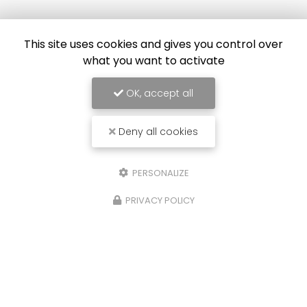
Envoyez un message
This site uses cookies and gives you control over
what you want to activate
Nom Prénom
OK, accept all
Société
Deny all cookies
Email
Téléphone
PERSONALIZE
PRIVACY POLICY
Message
J'autorise ce site à conserver l'ensemble des données transmises dans
ce formulaire pour faciliter le suivi et le traitement de ma demande.