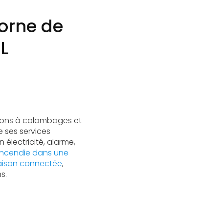
borne de
L
isons à colombages et
 ses services
 électricité, alarme,
incendie dans une
ison connectée
,
s.