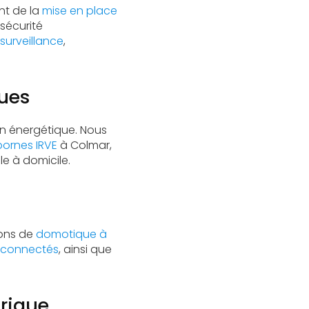
nt de la
mise en place
 sécurité
surveillance
,
ques
tion énergétique. Nous
bornes IRVE
à Colmar,
le à domicile.
ions de
domotique à
s connectés
, ainsi que
rique