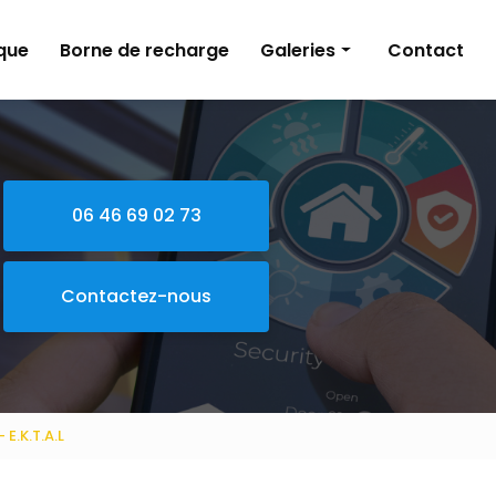
que
Borne de recharge
Galeries
Contact
Électricité
Alarme
Domotique
06 46 69 02 73
Borne de recharge
Contactez-nous
E.K.T.A.L