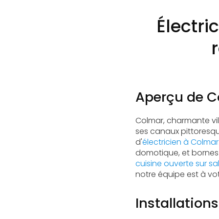
Électri
Aperçu de Co
Colmar, charmante vil
ses canaux pittoresq
d'
électricien à Colmar
domotique, et bornes 
cuisine ouverte sur s
notre équipe est à vot
Installation