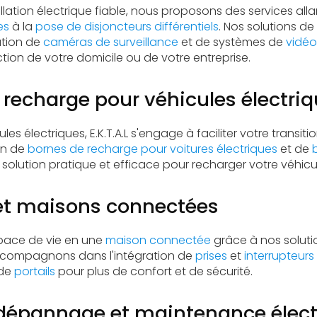
llation électrique fiable, nous proposons des services alla
es
à la
pose de disjoncteurs différentiels
. Nos solutions de
ation de
caméras de surveillance
et de systèmes de
vidéo
tion de votre domicile ou de votre entreprise.
 recharge pour véhicules électri
les électriques, E.K.T.A.L s'engage à faciliter votre transi
ion de
bornes de recharge pour voitures électriques
et de
 solution pratique et efficace pour recharger votre véhicu
t maisons connectées
pace de vie en une
maison connectée
grâce à nos solut
ccompagnons dans l'intégration de
prises
et
interrupteur
 de
portails
pour plus de confort et de sécurité.
 dépannage et maintenance élect