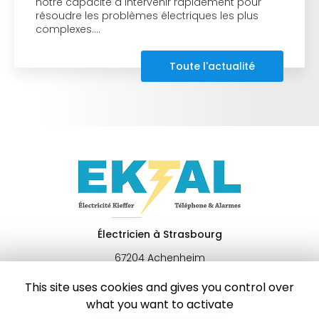
notre capacité à intervenir rapidement pour
résoudre les problèmes électriques les plus
complexes.…
Toute l'actualité
Électricien à Strasbourg
67204 Achenheim
06 46 69 02 73
This site uses cookies and gives you control over
what you want to activate
Lundi au vendredi :
9h - 20h