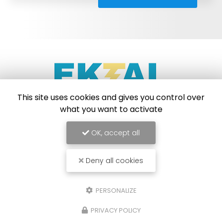
This site uses cookies and gives you control over
what you want to activate
Électricien à Strasbourg
67204 Achenheim
OK, accept all
06 46 69 02 73
Deny all cookies
Lundi au vendredi :
9h - 20h
PERSONALIZE
PRIVACY POLICY