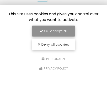
Électricien à Strasbourg
This site uses cookies and gives you control over
67204 Achenheim
what you want to activate
06 46 69 02 73
Lundi au vendredi :
OK, accept all
9h - 20h
Deny all cookies
PERSONALIZE
Envoyez un message
PRIVACY POLICY
Nom Prénom
Société
Email
Téléphone