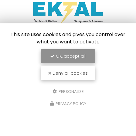
Électricien à Strasbourg
This site uses cookies and gives you control over
what you want to activate
67204 Achenheim
06 46 69 02 73
OK, accept all
Lundi au vendredi :
9h - 20h
Deny all cookies
PERSONALIZE
Envoyez un message
PRIVACY POLICY
Nom Prénom
Société