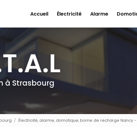
Accueil
Électricité
Alarme
Domoti
en à Strasbourg
asbourg
Électricité, alarme, domotique, borne de recharge Nancy - E.