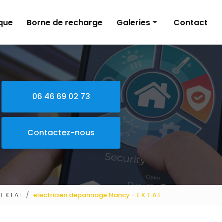
que
Borne de recharge
Galeries
Contact
Électricité
Alarme
Domotique
06 46 69 02 73
Borne de recharge
Contactez-nous
K.T.A.L
electricien depannage Nancy - E.K.T.A.L