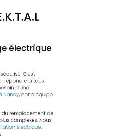
.K.T.A.L
ge électrique
sécurisé. C'est
r répondre à tous
besoin d'une
 à Nancy
, notre équipe
ant du remplacement de
s plus complexes. Nous
llation électrique
,
s.