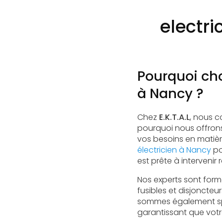
electri
Pourquoi cho
à Nancy ?
Chez
E.K.T.A.L
, nous c
pourquoi nous offrons
vos besoins en matièr
électricien à Nancy
po
est prête à interveni
Nos experts sont form
fusibles et disjoncteu
sommes également sp
garantissant que votre