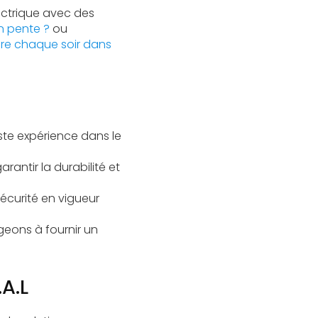
ectrique avec des
n pente ?
ou
ure chaque soir dans
ste expérience dans le
antir la durabilité et
écurité en vigueur
geons à fournir un
A.L