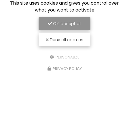
This site uses cookies and gives you control over
06 46 69 02 73
what you want to activate
Lundi au vendredi :
9h - 20h
OK, accept all
Deny all cookies
Envoyez un message
PERSONALIZE
Nom Prénom
PRIVACY POLICY
Société
Email
Téléphone
Message