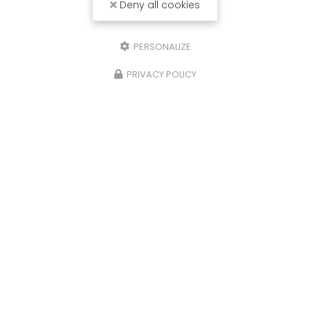
Deny all cookies
Nom Prénom
PERSONALIZE
Société
PRIVACY POLICY
Email
Téléphone
Message
J'autorise ce site à conserver l'ensemble des données transmises dans
ce formulaire pour faciliter le suivi et le traitement de ma demande.
(Aucune exploitation commerciale ne sera faite des données conservées.
Voir notre
politique de confidentialité
)