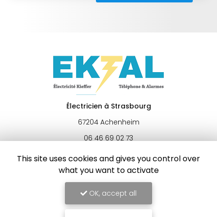
Électricien à Strasbourg
67204 Achenheim
06 46 69 02 73
Lundi au vendredi :
This site uses cookies and gives you control over
9h - 20h
what you want to activate
OK, accept all
Envoyez un message