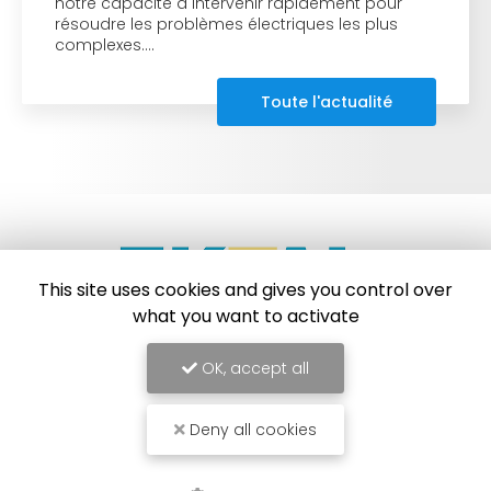
notre capacité à intervenir rapidement pour
résoudre les problèmes électriques les plus
complexes.…
Toute l'actualité
This site uses cookies and gives you control over
what you want to activate
Électricien à Strasbourg
OK, accept all
67204 Achenheim
Deny all cookies
06 46 69 02 73
Lundi au vendredi :
9h - 20h