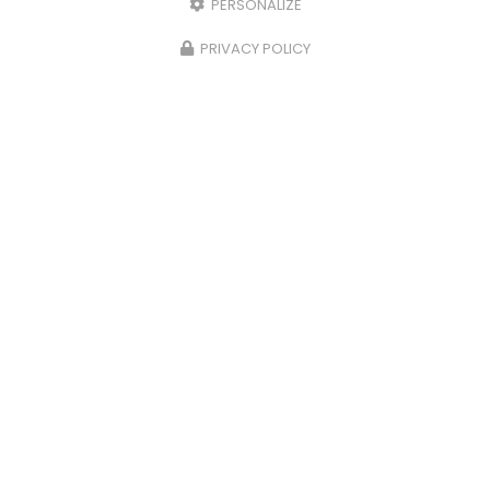
PERSONALIZE
PRIVACY POLICY
Envoyez un message
Nom Prénom
Société
Email
Téléphone
Message