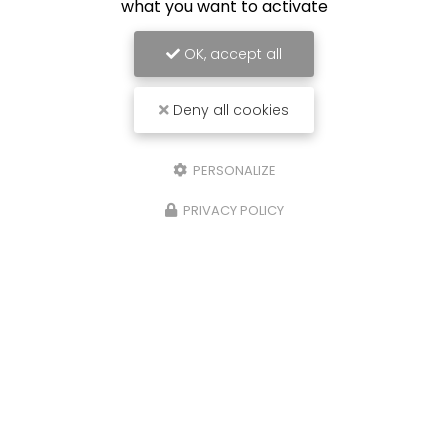
what you want to activate
Lundi au vendredi :
9h - 20h
OK, accept all
Deny all cookies
Envoyez un message
PERSONALIZE
Nom Prénom
PRIVACY POLICY
Société
Email
Téléphone
Message