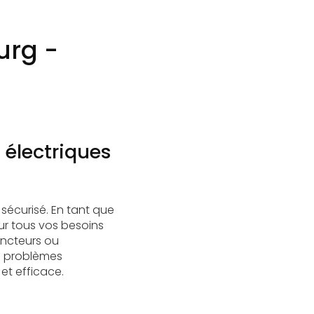
urg -
s électriques
sécurisé. En tant que
ur tous vos besoins
joncteurs ou
es problèmes
et efficace.