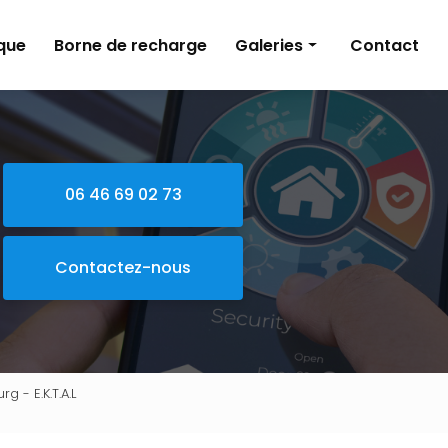
que
Borne de recharge
Galeries
Contact
Électricité
Alarme
Domotique
06 46 69 02 73
Borne de recharge
Contactez-nous
 - E.K.T.A.L