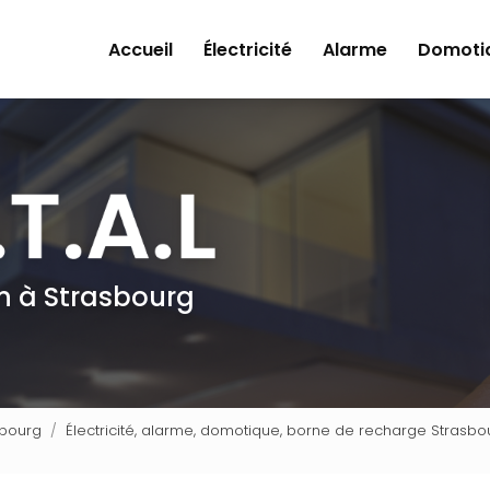
Accueil
Électricité
Alarme
Domoti
en à Strasbourg
asbourg
Électricité, alarme, domotique, borne de recharge Strasbourg