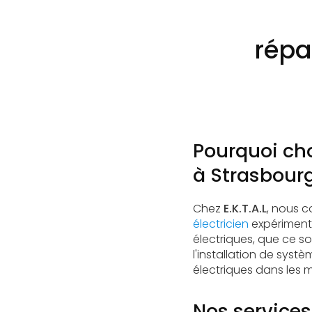
répa
Pourquoi cho
à Strasbourg
Chez
E.K.T.A.L
, nous c
électricien
expérimenté
électriques, que ce so
l'installation de sys
électriques dans les m
Nos services